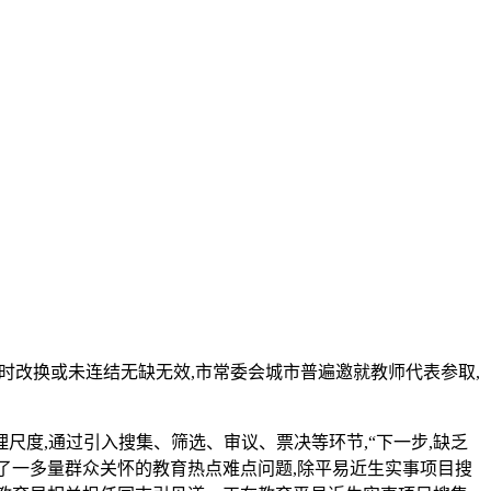
时改换或未连结无缺无效,市常委会城市普遍邀就教师代表参取,
度,通过引入搜集、筛选、审议、票决等环节,“下一步,缺乏
理了一多量群众关怀的教育热点难点问题,除平易近生实事项目搜