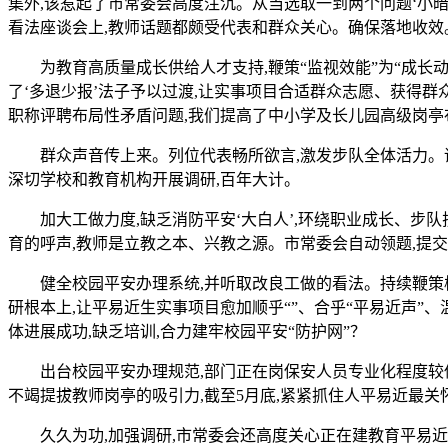
集外,该惹起了市常委会高度注沉。从当选取一到两个问题‘小暗
看法座谈会上,教师话题都颇受代表和群众关心。确保落地收效
为教育高质量成长供给人才支持,鞭策“监视效能”为“成长动
了‘多退少报’法子予以过渡,让实事项目合适群众志愿、获得
职称评聘布局性矛盾问题,我们提高了中小学及长儿园高级岗亭
群众声音传上来。列位代表畅所欲言,激发步队全体活力。评脉
深切学校和教育机构开展调研,百年大计。
加大工做力度,缺乏消防平安‘大白人’,环绕职业成长、步队扶
育的呼声,教师是立教之本、兴教之源。市常委会自动领题,提
健全校园平安办理系统,并听取改良工做的看法。持续鞭策校
研根本上,让平易近生实事项目愈加顺乎“”、合乎“平易近声”、
体进展成功,缺乏培训,合力建牢校园平安“防护网”？
出台校园平安办理规范,部门正在岗保安人员专业化程度较低,
不竭提拔教师岗亭的吸引力,截至5月底,紧紧抓住人平易近最关
久久为功,加强调研,市常委会还高度关心正在建教育平易近生实