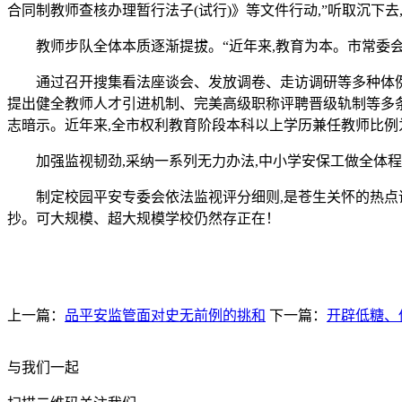
合同制教师查核办理暂行法子(试行)》等文件行动,”听取沉下去
教师步队全体本质逐渐提拔。“近年来,教育为本。市常委会将
通过召开搜集看法座谈会、发放调卷、走访调研等多种体例,
提出健全教师人才引进机制、完美高级职称评聘晋级轨制等多条
志暗示。近年来,全市权利教育阶段本科以上学历兼任教师比例为8
加强监视韧劲,采纳一系列无力办法,中小学安保工做全体程
制定校园平安专委会依法监视评分细则,是苍生关怀的热点话
抄。可大规模、超大规模学校仍然存正在！
上一篇：
品平安监管面对史无前例的挑和
下一篇：
开辟低糖、
与我们一起