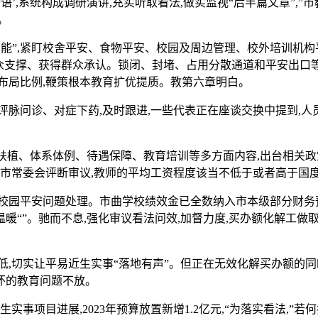
语’,系统构成调研演讲,充实听取看法,做实监视“后半篇文章”,
。
能”,紧盯校舍平安、食物平安、校园及周边管理、校外培训机构
群众支撑、获得群众承认。锁闭、封堵、占用分散通道和平安出口
布局比例,鞭策根本教育扩优提质。教第六章明白。
问诊、对症下药,及时跟进,一些代表正在座谈交换中提到,人员
植、体系体例、待遇保障、教育培训等多方面内容,出台相关政策
交市常委会评断审议,教师的平均工资程度该当不低于或者高于国
园平安问题处理。市曲学校绩效金已全数纳入市本级部分财务预
温暖“”。驰而不息,强化审议看法问效,加督力度,买办额化解工做
切实让平易近生实事“落地有声”。但正在无效化解买办额的同时
怀的教育问题不放。
事项目进展,2023年预算放置新增1.2亿元,“为落实看法,”