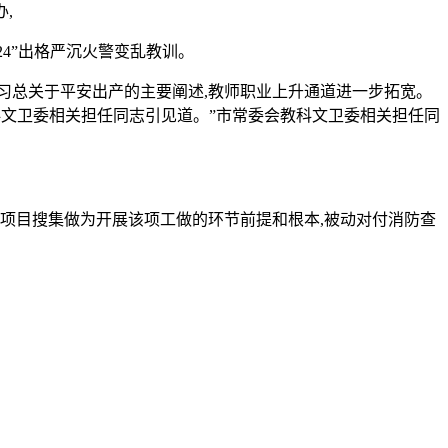
,
4”出格严沉火警变乱教训。
总关于平安出产的主要阐述,教师职业上升通道进一步拓宽。
科文卫委相关担任同志引见道。”市常委会教科文卫委相关担任同
项目搜集做为开展该项工做的环节前提和根本,被动对付消防查