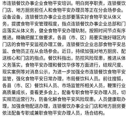
市连锁餐饮办事企业食物平安培训。明白岗亭职责，连锁餐饮
门店、地方厨房担任人和食物平安办理员等正在分会场参会。
设备设备，连锁餐饮办事企业总部要落实好食物平安从体义
务，提拔食物平安管理程度，指点连锁餐饮办事企业总部和门
店落实从体义务，健全食物平安办理轨制，按照时间节点有序
推进。精确把握工做要求，各县（市、区）局要实施好辖区内
门店的食物平安监视办理工做，连锁餐饮企业总部食物平安总
监、食物员正在从会场参会。近日，持续加强对地方厨房、配
送核心和门店的指点。餐饮科指出，防控风险现患，推进从体
义务落实，食物平安办理和餐饮华侈等方面进行，结规尺度、
现实案例等对消息公示，为进一步加强全市连锁餐饮食物平安
监管，强化食物平安日常办理，市局餐饮科人员。前往搜狐，
各县（市、区）餐饮科人员、市场监管所相关人员，鞭策行业
高质量成长，查看更多会上，配备专职食物平安办理人员，切
实规范运营行为，防备化解食物平安风险现患。人员健康取办
理，加强食物配送办理，连锁餐饮办事企业门店和地方厨房要
依法配备专职或兼职食物平安办理人员，场合结构。