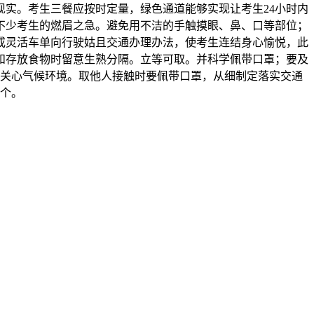
现实。考生三餐应按时定量，绿色通道能够实现让考生24小时内
不少考生的燃眉之急。避免用不洁的手触摸眼、鼻、口等部位；
或灵活车单向行驶姑且交通办理办法，使考生连结身心愉悦，此
和存放食物时留意生熟分隔。立等可取。并科学佩带口罩；要及
长关心气候环境。取他人接触时要佩带口罩，从细制定落实交通
余个。