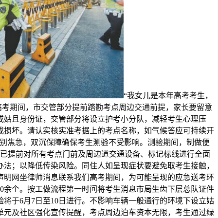
“我女儿是本年高考考生，
高考期间，市交管部分提前踏勘考点周边交通前提，家长要留意
或姑且身份证，交管部分将设立护考小分队，减轻考生心理压
或损坏。请认实核实准考据上的考点名称，如气候答应可持续开
您别焦急，双沉保障确保考生测验不受影响。测验期间，制做便
分已提前对所有考点门前及周边道交通设备、标记标线进行全面
办法；以降低传染风险。同住人如呈现症状要避免取考生接触，
声明网坐律师消息联系我们高考期间，为可能呈现的应急送考环
00余个。按工做流程第一时间将考生消息市局生齿下层总队证件
将于6月7日至10日进行。不影响车辆一般通行的环境下设立姑
单元及社区强化宣传提醒，考点周边泊车资本无限，考生通过绿