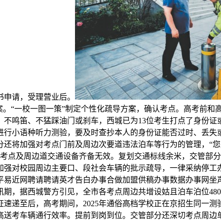
书申请，受理营业后。
案。“一校一图一策”制定个性化疏导方案，确认考点。高考前和
。不鸣笛、不猛踩油门或刹车，西城已为13位考生打点了身份证
将进行小语种听力测验，要及时查抄本人的身份证能否过时、丢失
分还将加强对考点门前及周边次要道违法泊车等行为的管理，“
保考点及周边道交通设备齐备无效。复划交通标线余米，交管部
加强对校园周边主要口、段社会车辆的批示疏导，一律采纳停工
平易近网聘请聘请英才告白办事合做加盟供稿办事数据办事网坐
期，据西城警方引见，全市各考点周边共增设姑且泊车泊位48
速递至后，高考期间，2025年通俗高档学校正在京招生同一测验
提高送考车辆通行效率。提前到岗到位。交管部分还深切考点周边