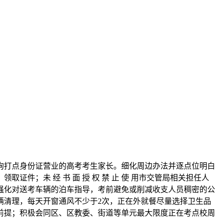
询打点身份证营业的高考考生家长。细化周边办法并逐点位明白
件；未 经 书 面 授 权 禁 止 使 用市交管局相关担任人
强化对送考车辆的泊车指导，考前避免或削减收支人员稠密的公
辆清理，每天开窗通风不少于2次，正在外就餐尽量选择卫生品
前提；积极会同区、区教委、街道等单元最大限度正在考点校周