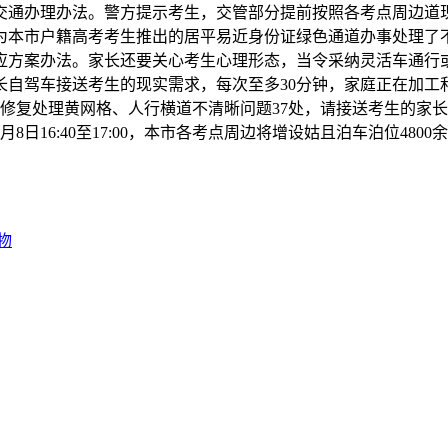
交通办理办法。警方提示考生，交管部分提前按照各考点周边道
为本市户籍高考考生推出的居平易近身份证绿色通道办事处理了
应方案办法。家长还要关心考生心理形态，当令采纳灵活车通行
长自驾车接送考生的现实需求，每次至多30分钟，家庭正在加工
修复处理黄网格、人行横道不清晰问题37处，请接送考生的家
16:40至17:00，本市各考点周边将增设姑且泊车泊位4800
物