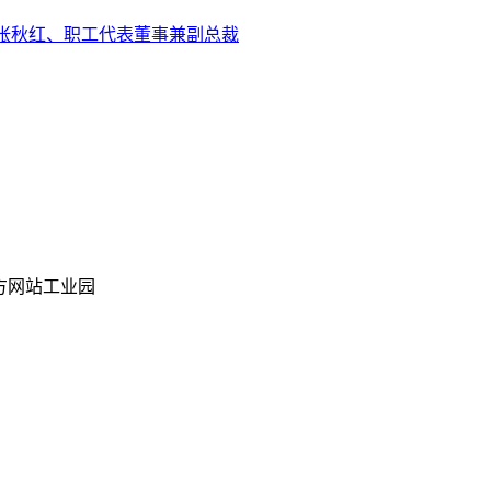
张秋红、职工代表董事兼副总裁
方网站工业园