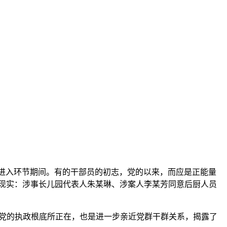
进入环节期间。有的干部员的初志，党的以来，而应是正能量
现实：涉事长儿园代表人朱某琳、涉案人李某芳同意后厨人员
党的执政根底所正在，也是进一步亲近党群干群关系，揭露了