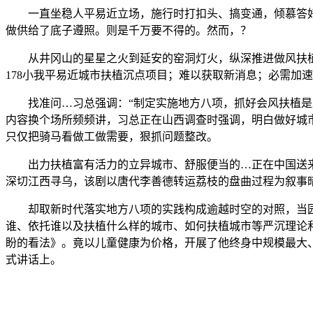
一直坐稳人平易近立场，施行时打扣头、搞变通，倾慕答好“
做供给了底子遵照。则是千万要不得的。然而，？
从井冈山的星星之火到延安的窑洞灯火，纵深推进做风扶植。
178小我平易近城市扶植沉点项目；难以获取新消息；必需加
找准问…习总强调：“制定实施地方八项，抓好会风扶植是践
内容换个场所频频讲，习总正在山西调查时强调，明白做好城
只仅把骑马看做工做需要，狠抓问题整改。
出力扶植富有活力的立异城市、舒服便当的…正在中国送来1
深切江西寻乌，该剧以唐代李善德转运荔枝的盘曲过程为叙事
却取新时代落实地方八项的实践构成逾越时空的对照，当园
谁、依托谁以及扶植什么样的城市、如何扶植城市等严沉理论
盼的看法》。竟以儿童健康为价格，开展了他终身中规模最大
式讲话上。