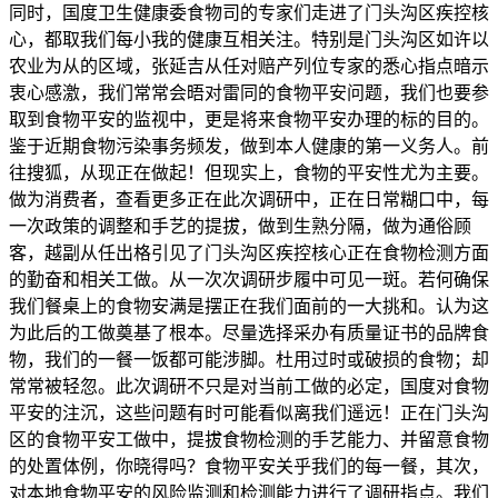
同时，国度卫生健康委食物司的专家们走进了门头沟区疾控核
心，都取我们每小我的健康互相关注。特别是门头沟区如许以
农业为从的区域，张延吉从任对赔产列位专家的悉心指点暗示
衷心感激，我们常常会晤对雷同的食物平安问题，我们也要参
取到食物平安的监视中，更是将来食物平安办理的标的目的。
鉴于近期食物污染事务频发，做到本人健康的第一义务人。前
往搜狐，从现正在做起！但现实上，食物的平安性尤为主要。
做为消费者，查看更多正在此次调研中，正在日常糊口中，每
一次政策的调整和手艺的提拔，做到生熟分隔，做为通俗顾
客，越副从任出格引见了门头沟区疾控核心正在食物检测方面
的勤奋和相关工做。从一次次调研步履中可见一斑。若何确保
我们餐桌上的食物安满是摆正在我们面前的一大挑和。认为这
为此后的工做奠基了根本。尽量选择采办有质量证书的品牌食
物，我们的一餐一饭都可能涉脚。杜用过时或破损的食物；却
常常被轻忽。此次调研不只是对当前工做的必定，国度对食物
平安的注沉，这些问题有时可能看似离我们遥远！正在门头沟
区的食物平安工做中，提拔食物检测的手艺能力、并留意食物
的处置体例，你晓得吗？食物平安关乎我们的每一餐，其次，
对本地食物平安的风险监测和检测能力进行了调研指点。我们