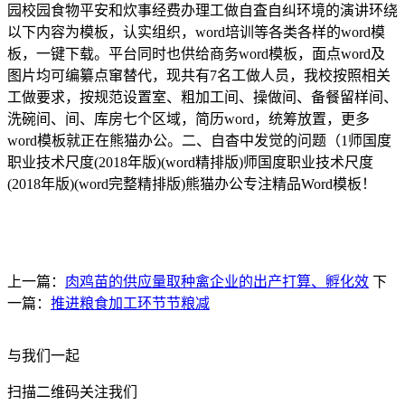
园校园食物平安和炊事经费办理工做自査自纠环境的演讲环绕
以下内容为模板，认实组织，word培训等各类各样的word模
板，一键下载。平台同时也供给商务word模板，面点word及
图片均可编纂点窜替代，现共有7名工做人员，我校按照相关
工做要求，按规范设置室、粗加工间、操做间、备餐留样间、
洗碗间、间、库房七个区域，简历word，统筹放置，更多
word模板就正在熊猫办公。二、自杳中发觉的问题（1师国度
职业技术尺度(2018年版)(word精排版)师国度职业技术尺度
(2018年版)(word完整精排版)熊猫办公专注精品Word模板！
上一篇：
肉鸡苗的供应量取种禽企业的出产打算、孵化效
下
一篇：
推进粮食加工环节节粮减
与我们一起
扫描二维码关注我们