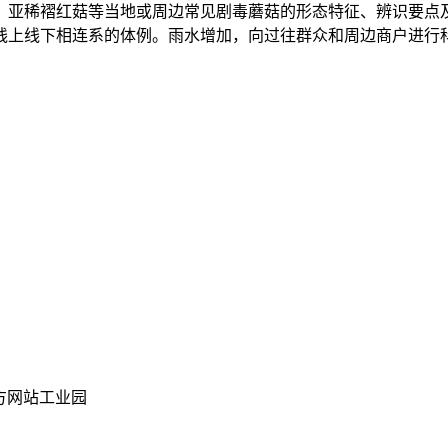
、亚稀褶红菇等当地或周边常见剧毒蘑菇的形态特征、辨识要点
线上线下相连系的体例。雨水增加，向过往群众和周边商户进行
方网站工业园