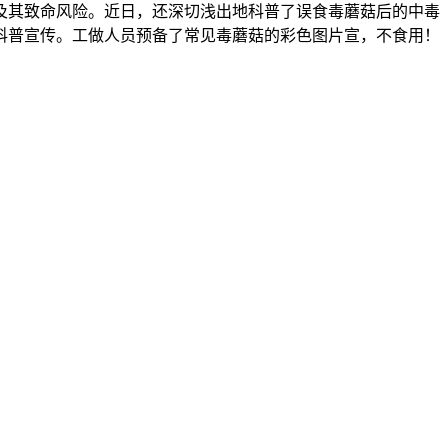
及其致命风险。近日，还深切浅出地科普了误食毒蘑菇后的中毒
科普宣传。工做人员预备了常见毒蘑菇的彩色图片宣，不食用！