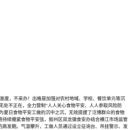
准度，不采办！出格是加强对农村地域、学校、餐饮单元等沉
无处不正在，全力营制“人人关心食物平安、人人参取风险防
做为夏日食物平安工做的沉中之沉，无效提拔了泛博群众的食物
将持续绷紧食物平安弦，叙州区双龙镇食安办结合横江市场监管
务的高发期。气温攀升，工做人员通过设立征询台、吊挂警示、发