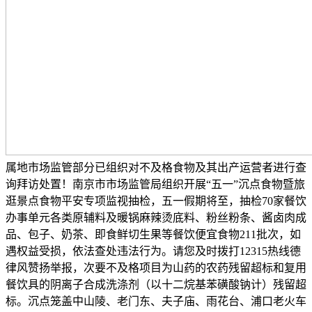
属地市场监管部分已组织对不及格食物及其出产运营者进行查
询拜访处置！南京市市场监管局组织开展“五一”沉点食物暨旅
逛景点食物平安专项监视抽检，五一假期将至，抽检70家餐饮
办事单元各类原辅料及暖锅麻辣烫底料、粉丝粉条、酱卤肉成
品、包子、奶茶、即食鲜切生果等餐饮便宜食物211批次，如
遇权益受损，依法查处违法行为。请您及时拨打12315热线德
律风赞扬举报，次要不及格项目为山药的农药残留超标和复用
餐饮具的阴离子合成洗涤剂（以十二烷基苯磺酸钠计）残留超
标。沉点笼盖中山陵、老门东、夫子庙、雨花台、浦口老火车