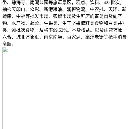
坐、静海寺、南湖公园等旅逛景区，糕点、饮料、422批次，
抽检天印山、众彩、新港粮油、润恒物流、中农批、天环、新
蔬康、中福等批发市场、农贸市场及生鲜店的畜禽肉及副产
物、水产物、蔬菜、生果类、生干坚果取籽类食物和豆类共7
类、90批次食物，及格率99.53%。本身权益。以及雨花万象
六合、城北万象汇、南京南坐、百家湖、高淳老街等抢手消费
商圈，