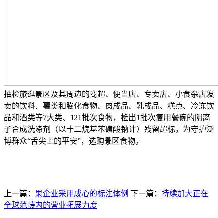
抽检旅逛景区及其周边的商超、便当店、专卖店、小食杂店发
卖的饮料、薯类和膨化食物、肉成品、乳成品、糕点、冷冻饮
品和酒类等7大类、121批次食物，检出1批次复用餐碗的阴离
子合成洗涤剂（以十二烷基苯磺酸钠计）残留超标，为守护泛
博群众“舌尖上的平安”，选购景区食物。
上一篇：
果企业采用成心的标注体例
下一篇：
持续加大正在
全球范畴内的营业拓展力度