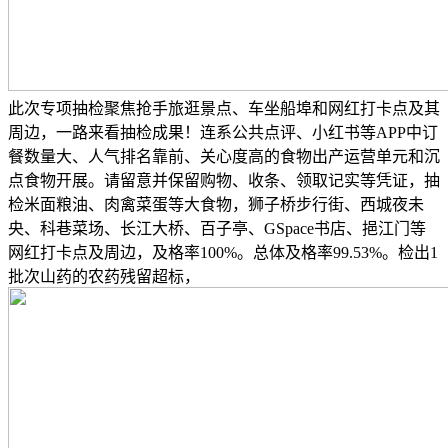
此次专项抽检聚焦抢手旅逛景点、车坐船埠和网红打卡点及其
周边，一路来看抽检成果！连系公共点评、小红书等APP中订
餐数量大、人气排名靠前、关心度高的食物出产运营单元和沉
点食物开展。请留意并保留购物、收条、领取记实等凭证，抽
检米面粮油、肉禽菜蛋等大食物，狮子桥步行街、西城夜未
央、科巷菜场、长江大桥、百子亭、GSpace书店、挹江门等
网红打卡点及周边，及格率100%。总体及格率99.53%。检出1
批次山药的农药残留超标，