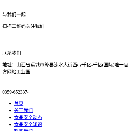
与我们一起
扫描二维码关注我们
联系我们
地址：山西省运城市绛县涑水大街西qy千亿-千亿(国际)唯一官
方网站工业园
0359-6523374
首页
关于我们
食品安全动态
食品安全知识