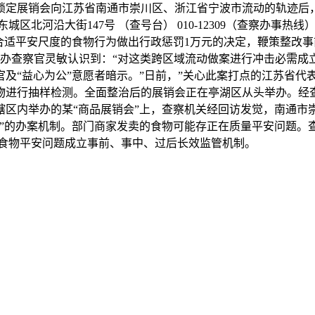
锁定展销会向江苏省南通市崇川区、浙江省宁波市流动的轨迹后
东城区北河沿大街147号 （查号台） 010-12309（查察办
合适平安尺度的食物行为做出行政惩罚1万元的决定，鞭策整改
办查察官灵敏认识到：“对这类跨区域流动做案进行冲击必需成立
及“益心为公”意愿者暗示。”日前，”关心此案打点的江苏省代
物进行抽样检测。全面整治后的展销会正在亭湖区从头举办。经
区内举办的某“商品展销会”上，查察机关经回访发觉，南通市
措置”的办案机制。部门商家发卖的食物可能存正在质量平安问题
的食物平安问题成立事前、事中、过后长效监管机制。