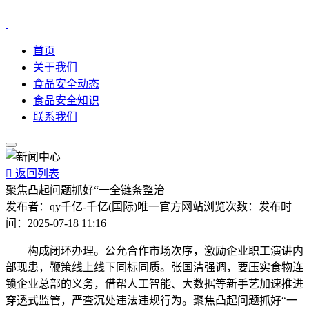
首页
关于我们
食品安全动态
食品安全知识
联系我们

返回列表
聚焦凸起问题抓好“一全链条整治
发布者：
qy千亿-千亿(国际)唯一官方网站
浏览次数：
发布时
间：
2025-07-18 11:16
构成闭环办理。公允合作市场次序，激励企业职工演讲内
部现患，鞭策线上线下同标同质。张国清强调，要压实食物连
锁企业总部的义务，借帮人工智能、大数据等新手艺加速推进
穿透式监管，严查沉处违法违规行为。聚焦凸起问题抓好“一